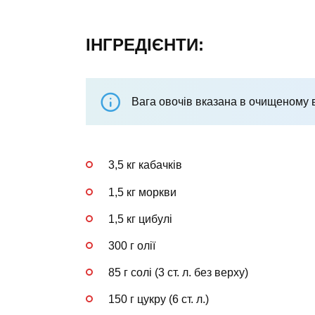
ІНГРЕДІЄНТИ:
Вага овочів вказана в очищеному в
3,5 кг кабачків
1,5 кг моркви
1,5 кг цибулі
300 г олії
85 г солі (3 ст. л. без верху)
150 г цукру (6 ст. л.)