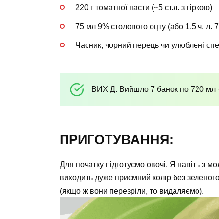
220 г томатної пасти (~5 ст.л. з гіркою)
75 мл 9% столового оцту (або 1,5 ч. л. 
Часник, чорний перець чи улюблені спе
ВИХІД: Вийшло 7 банок по 720 мл +
ПРИГОТУВАННЯ:
Для початку підготуємо овочі. Я навіть з мо
виходить дуже приємний колір без зеленого
(якщо ж вони перезріли, то видаляємо).