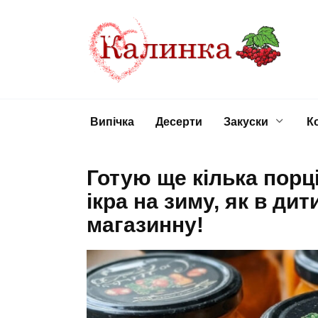
Перейти
до
вмісту
Випічка
Десерти
Закуски
К
Готую ще кілька порц
ікра на зиму, як в дит
магазинну!