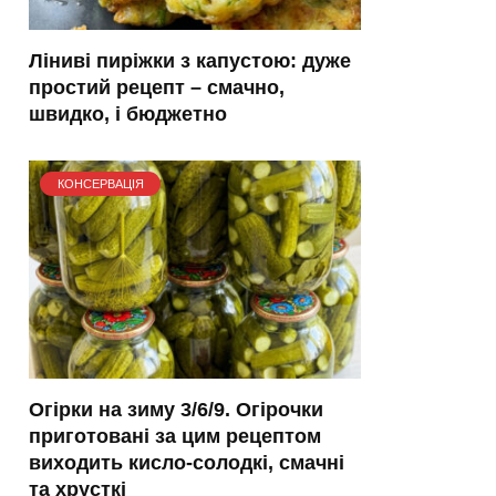
Ліниві пиріжки з капустою: дуже
простий рецепт – смачно,
швидко, і бюджетно
КОНСЕРВАЦІЯ
Огірки на зиму 3/6/9. Огірочки
приготовані за цим рецептом
виходить кисло-солодкі, смачні
та хрусткі