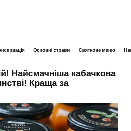
онсервація
Основні страви
Святкове меню
На
ій! Найсмачніша кабачкова
инстві! Краща за