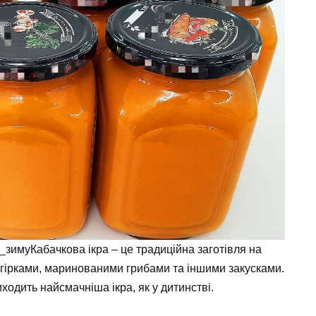
зимуКабачкова ікра – це традиційна заготівля на
огірками, маринованими грибами та іншими закусками.
ходить найсмачніша ікра, як у дитинстві.