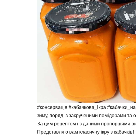
#консервація #кабачкова_ікра #кабачки_на_
зиму, поряд із закрученими помідорами та 
За цим рецептом і з даними пропорціями ви
Представляю вам класичну ікру з кабачків!