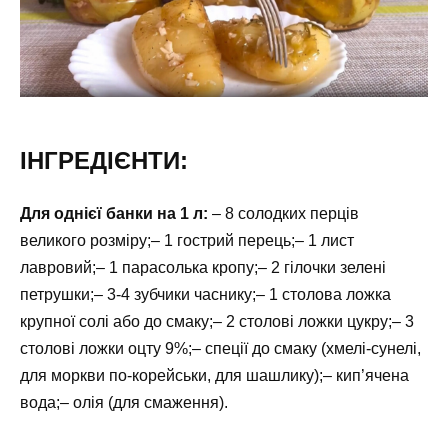
ІНГРЕДІЄНТИ:
Для однієї банки на 1 л:
– 8 солодких перців
великого розміру;– 1 гострий перець;– 1 лист
лавровий;– 1 парасолька кропу;– 2 гілочки зелені
петрушки;– 3-4 зубчики часнику;– 1 столова ложка
крупної солі або до смаку;– 2 столові ложки цукру;– 3
столові ложки оцту 9%;– спеції до смаку (хмелі-сунелі,
для моркви по-корейськи, для шашлику);– кип’ячена
вода;– олія (для смаження).