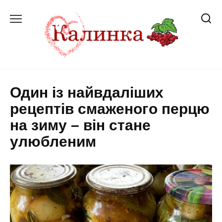
Перейти
до
вмісту
Один із найвдаліших
рецептів смаженого перцю
на зиму – він стане
улюбленим