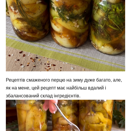
Рецептів смаженого перцю на зиму дуже багато, але,
як на мене, цей рецепт має найбільш вдалий і
збалансований склад інгредієнтів.