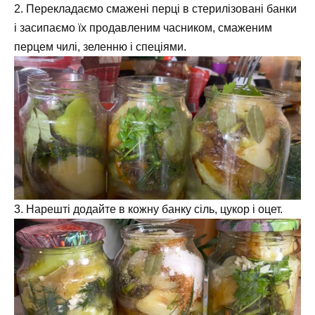
2. Перекладаємо смажені перці в стерилізовані банки
і засипаємо їх продавленим часником, смаженим
перцем чилі, зеленню і спеціями.
3. Нарешті додайте в кожну банку сіль, цукор і оцет.