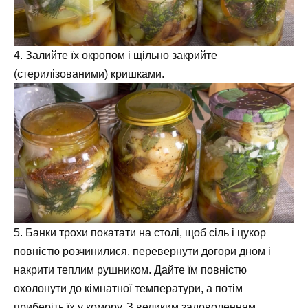
4. Залийте їх окропом і щільно закрийте
(стерилізованими) кришками.
5. Банки трохи покатати на столі, щоб сіль і цукор
повністю розчинилися, перевернути догори дном і
накрити теплим рушником. Дайте їм повністю
охолонути до кімнатної температури, а потім
приберіть їх у комору. З великим задоволенням