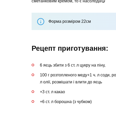
сметанковим кремом, то є насолода😋
Форма розміром 22см
Рецепт приготування:
6 яєць збити з 6 ст. л цукру на піну,
100 г розтопленого меду+1 ч. л соди, ро
л олії, розмішати і влити до яєць
+3 ст. л какао
+6 ст. л борошна (з чубком)