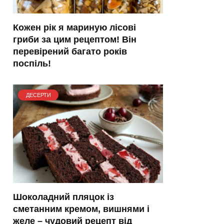
Кожен рік я мариную лісові
гриби за цим рецептом! Він
перевірений багато років
поспіль!
ДЕСЕРТИ
Шоколадний пляцок із
сметанним кремом, вишнями і
желе – чудовий рецепт від