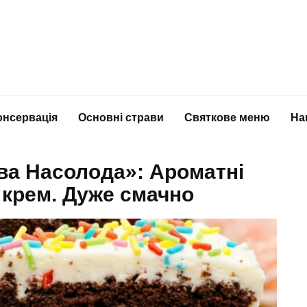
онсервація
Основні страви
Святкове меню
На
ва Насолода»: Ароматні
 крем. Дуже смачно