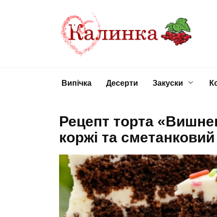
Перейти
до
вмісту
Випічка
Десерти
Закуски
К
Рецепт торта «Вишне
коржі та сметанковий