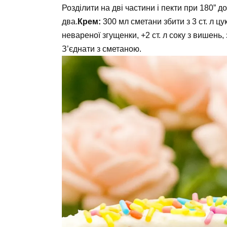
Розділити на дві частини і пекти при 180” д
два.
Крем:
300 мл сметани збити з 3 ст. л ц
невареної згущенки, +2 ст. л соку з вишень
З’єднати з сметаною.