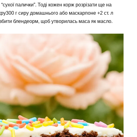
о “сухої палички”. Тоді кожен корж розрізати ще на
укру300 г сиру домашнього або маскарпоне +2 ст. л
, збити блендеорм, щоб утворилась маса як масло.