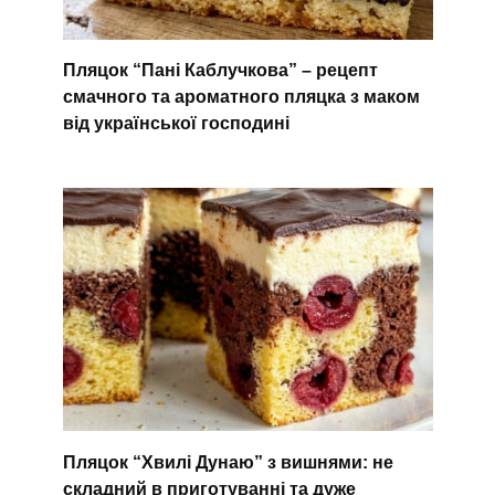
Пляцок “Пані Каблучкова” – рецепт
смачного та ароматного пляцка з маком
від української господині
Пляцок “Хвилі Дунаю” з вишнями: не
складний в приготуванні та дуже