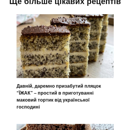
Ще більше цікавих рецептів
Давній, даремно призабутий пляцок
“ЇЖАК” – простий в приготуванні
маковий тортик від української
господині