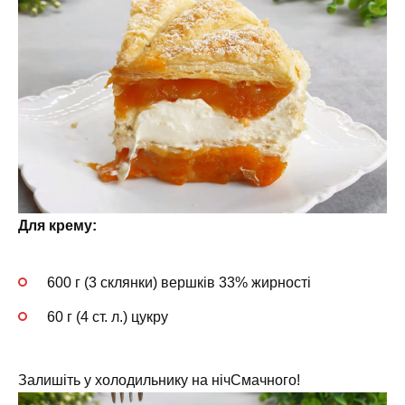
Для крему:
600 г (3 склянки) вершків 33% жирності
60 г (4 ст. л.) цукру
Залишіть у холодильнику на нічСмачного!