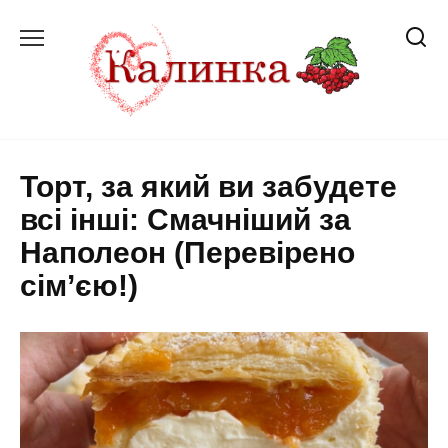
Перейти
до
вмісту
Торт, за який ви забудете
всі інші: Смачніший за
Наполеон (Перевірено
сім’єю!)