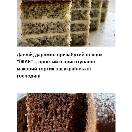
Давній, даремно призабутий пляцок
“ЇЖАК” – простий в приготуванні
маковий тортик від української
господині