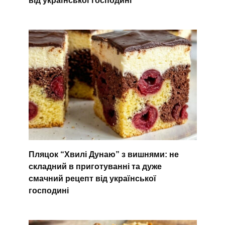
від української господині
Пляцок “Хвилі Дунаю” з вишнями: не
складний в приготуванні та дуже
смачний рецепт від української
господині