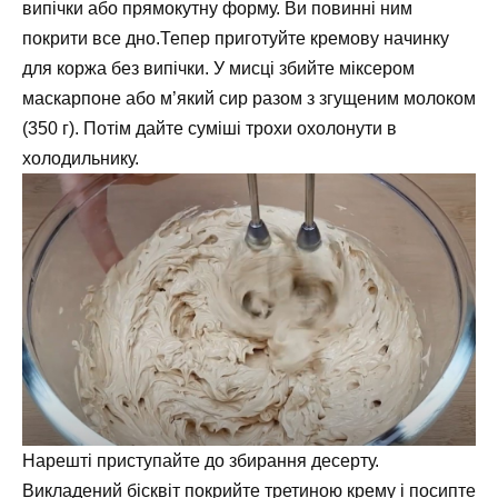
випічки або прямокутну форму. Ви повинні ним
покрити все дно.Тепер приготуйте кремову начинку
для коржа без випічки. У мисці збийте міксером
маскарпоне або м’який сир разом з згущеним молоком
(350 г). Потім дайте суміші трохи охолонути в
холодильнику.
Нарешті приступайте до збирання десерту.
Викладений бісквіт покрийте третиною крему і посипте