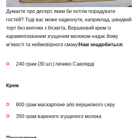
Думаєте про десерт, яким би хотіли порадувати
гостей? Тоді вас може надихнути, наприклад, швидкий
торт без випічки з бісквіта. Вершковий крем із
карамелізованим згущеним молоком надає йому
м’якості та неймовірного смаку!
Нам знадобиться:
240 грам (30 шт.) печиво Савоярді
Крем
600 грам маскарпоне або вершкового сиру
350 грам вареного згущеного молока
Просочення