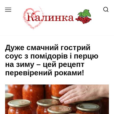
Перейти
до
вмісту
Дуже смачний гострий
соус з помідорів і перцю
на зиму – цей рецепт
перевірений роками!