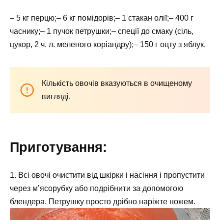
– 5 кг перцю;– 6 кг помідорів;– 1 стакан олії;– 400 г
часнику;– 1 пучок петрушки;– спеції до смаку (сіль,
цукор, 2 ч. л. меленого коріандру);– 150 г оцту з яблук.
Кількість овочів вказуються в очищеному
вигляді.
Приготування:
1. Всі овочі очистити від шкірки і насіння і пропустити
через м’ясорубку або подрібнити за допомогою
блендера. Петрушку просто дрібно наріжте ножем.