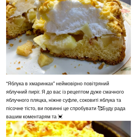
“Яблука в хмаринках” неймовірно повітряний
яблучний пиріг. Я до вас із рецептом дуже смачного
яблучного пляцка, ніжне суфле, соковиті яблука та
пісочне тісто, ви повинні це спробувати 🥰Буду рада
вашим коментарям та 💓