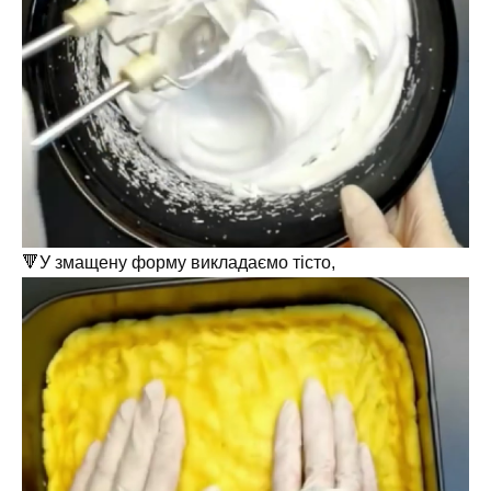
🔻У змащену форму викладаємо тісто,