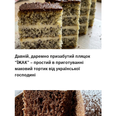
Давній, даремно призабутий пляцок
“ЇЖАК” – простий в приготуванні
маковий тортик від української
господині