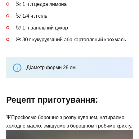
🌺 1 ч л цедра лимона
🌺 1/4 ч л сіль
🌺 1 п ванільний цукор
🌺 30 г кукурудзяний або картопляний крохмаль
Діаметр форми 28 см
Рецепт приготування:
🔻Просіюємо борошно з розпушувачем, натираємо
холодне масло, змішуємо з борошном і робимо крихту.