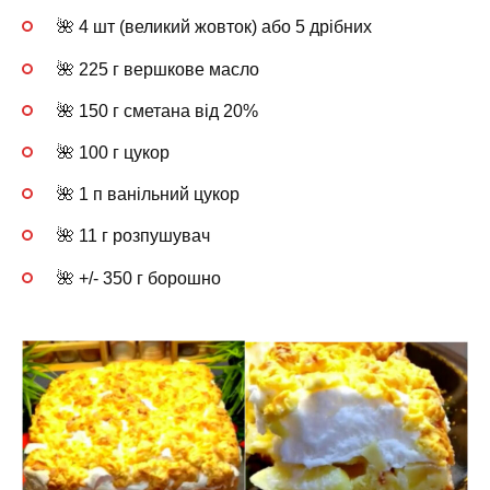
🌺 4 шт (великий жовток) або 5 дрібних
🌺 225 г вершкове масло
🌺 150 г сметана від 20%
🌺 100 г цукор
🌺 1 п ванільний цукор
🌺 11 г розпушувач
🌺 +/- 350 г борошно