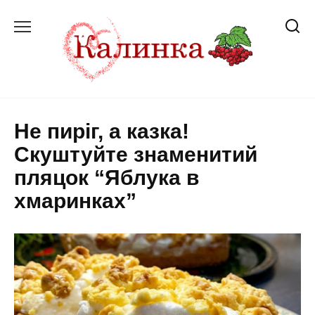
Перейти
до
вмісту
Не пиріг, а казка!
Скуштуйте знаменитий
пляцок “Яблука в
хмаринках”