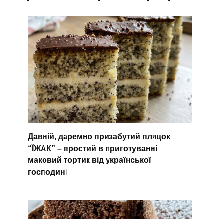
Давній, даремно призабутий пляцок
“ЇЖАК” – простий в приготуванні
маковий тортик від української
господині