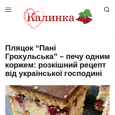
Перейти
до
вмісту
Пляцок “Пані
Грохульська” – печу одним
коржем: розкішний рецепт
від української господині