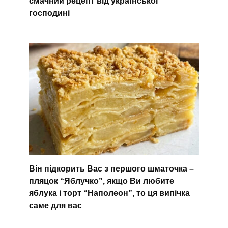
смачний рецепт від української
господині
Він підкорить Вас з першого шматочка –
пляцок “Яблучко”, якщо Ви любите
яблука і торт “Наполеон”, то ця випічка
саме для вас