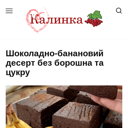
Перейти
до
вмісту
Шоколадно-банановий
десерт без борошна та
цукру