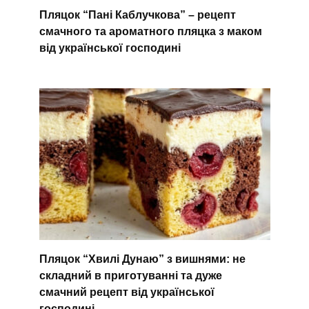
Пляцок “Пані Каблучкова” – рецепт
смачного та ароматного пляцка з маком
від української господині
Пляцок “Хвилі Дунаю” з вишнями: не
складний в приготуванні та дуже
смачний рецепт від української
господині