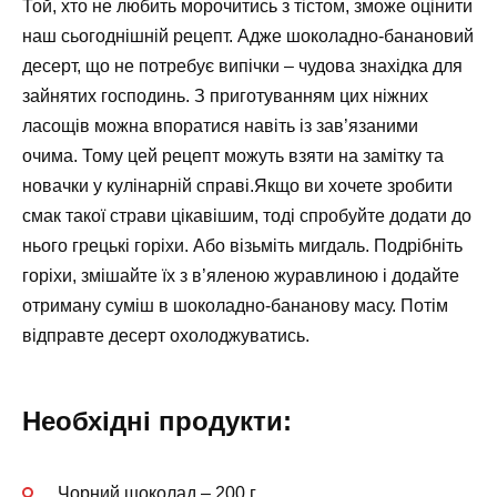
Той, хто не любить морочитись з тістом, зможе оцінити
наш сьогоднішній рецепт. Адже шоколадно-банановий
десерт, що не потребує випічки – чудова знахідка для
зайнятих господинь. З приготуванням цих ніжних
ласощів можна впоратися навіть із зав’язаними
очима. Тому цей рецепт можуть взяти на замітку та
новачки у кулінарній справі.Якщо ви хочете зробити
смак такої страви цікавішим, тоді спробуйте додати до
нього грецькі горіхи. Або візьміть мигдаль. Подрібніть
горіхи, змішайте їх з в’яленою журавлиною і додайте
отриману суміш в шоколадно-бананову масу. Потім
відправте десерт охолоджуватись.
Необхідні продукти:
Чорний шоколад – 200 г