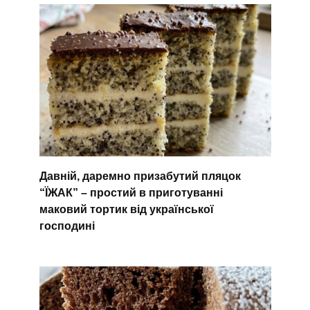
Давній, даремно призабутий пляцок
“ЇЖАК” – простий в приготуванні
маковий тортик від української
господині