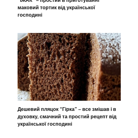
“ЇЖАК” – простий в приготуванні
маковий тортик від української
господині
Дешевий пляцок “Гірка” – все змішав і в
духовку, смачний та простий рецепт від
української господині