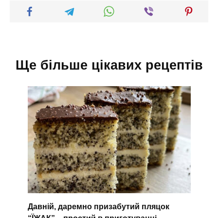
Ще більше цікавих рецептів
Давній, даремно призабутий пляцок