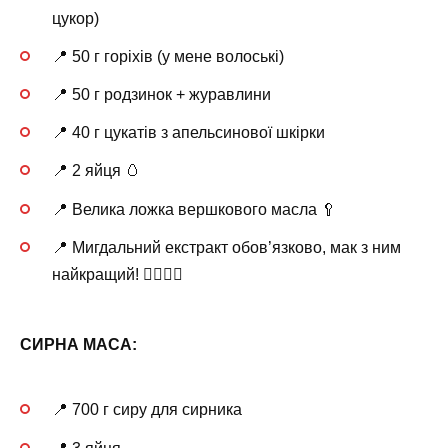
цукор)
📍 50 г горіхів (у мене волоські)
📍 50 г родзинок + журавлини
📍 40 г цукатів з апельсинової шкірки
📍 2 яйця 🥚
📍 Велика ложка вершкового масла 🥄
📍 Мигдальний екстракт обов’язково, мак з ним
найкращий! 👌🏻👌🏻
СИРНА МАСА:
📍 700 г сиру для сирника