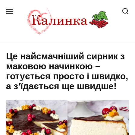
Перейти
до
вмісту
Це найсмачніший сирник з
маковою начинкою –
готується просто і швидко,
а з’їдається ще швидше!