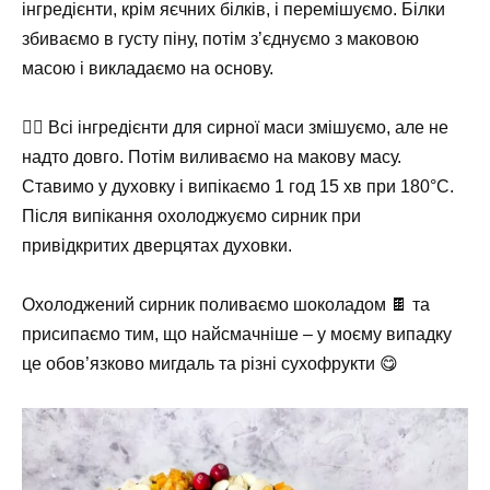
інгредієнти, крім яєчних білків, і перемішуємо. Білки
збиваємо в густу піну, потім з’єднуємо з маковою
масою і викладаємо на основу.
👉🏻 Всі інгредієнти для сирної маси змішуємо, але не
надто довго. Потім виливаємо на макову масу.
Ставимо у духовку і випікаємо 1 год 15 хв при 180°C.
Після випікання охолоджуємо сирник при
привідкритих дверцятах духовки.
Охолоджений сирник поливаємо шоколадом 🍫 та
присипаємо тим, що найсмачніше – у моєму випадку
це обов’язково мигдаль та різні сухофрукти 😋