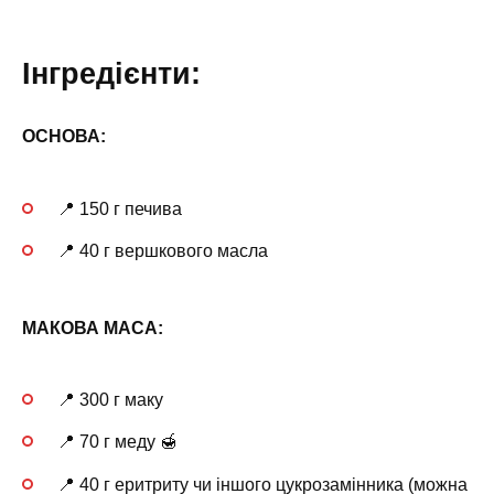
Інгредієнти:
ОСНОВА:
📍 150 г печива
📍 40 г вершкового масла
МАКОВА МАСА:
📍 300 г маку
📍 70 г меду 🍯
📍 40 г еритриту чи іншого цукрозамінника (можна