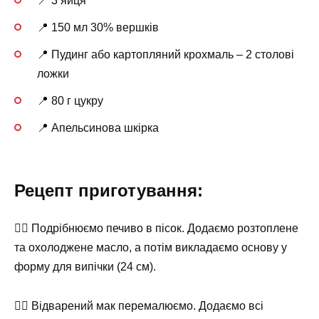
📍 3 яйця
📍 150 мл 30% вершків
📍 Пудинг або картопляний крохмаль – 2 столові
ложки
📍 80 г цукру
📍 Апельсинова шкірка
Рецепт приготування:
👉🏻 Подрібнюємо печиво в пісок. Додаємо розтоплене
та охолоджене масло, а потім викладаємо основу у
форму для випічки (24 см).
👉🏻 Відварений мак перемалюємо. Додаємо всі