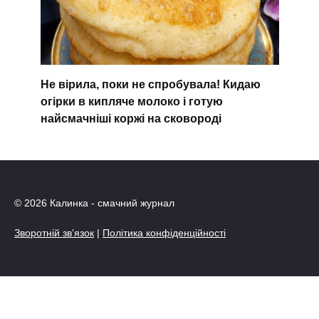
Не вірила, поки не спробувала! Кидаю
огірки в кипляче молоко і готую
найсмачніші коржі на сковороді
© 2026 Калинка - смачний журнал
Зворотній зв’язок
|
Політика конфіденційності