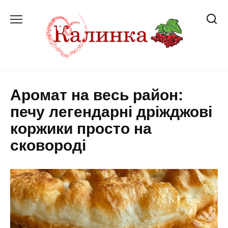
Перейти
до
вмісту
Аромат на весь район:
печу легендарні дріжджові
коржики просто на
сковороді