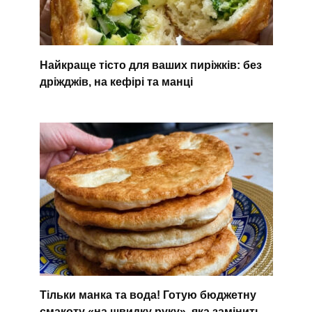
Найкраще тісто для ваших пиріжків: без
дріжджів, на кефірі та манці
Тільки манка та вода! Готую бюджетну
смакоту «на швидку руку», яка замінить