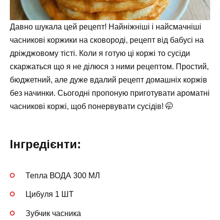
Давно шукала цей рецепт! Найніжніші і найсмачніші
часникові коржики на сковороді, рецепт від бабусі на
дріжджовому тісті. Коли я готую ці коржі то сусіди
скаржаться що я не ділюся з ними рецептом. Простий,
бюджетний, але дуже вдалий рецепт домашніх коржів
без начинки. Сьогодні пропоную приготувати ароматні
часникові коржі, щоб понервувати сусідів! 🤭
Інгредієнти:
Тепла ВОДА 300 МЛ
Цибуля 1 ШТ
Зубчик часника