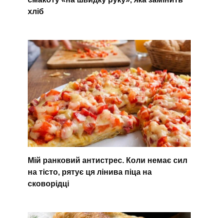
хліб
Мій ранковий антистрес. Коли немає сил
на тісто, рятує ця лінива піца на
сковорідці