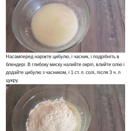
Насамперед наріжте цибулю, і часник, і подрібніть в
блендері. В глибоку миску налийте окріп, влийте олію і
додайте цибулю з часником, і 1 ст. л. солі, після 3 ч. л
цукру.