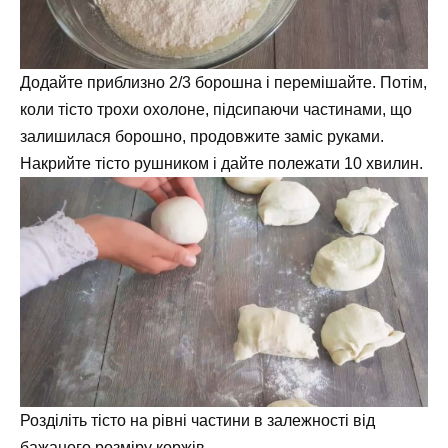
Додайте приблизно 2/3 борошна і перемішайте. Потім,
коли тісто трохи охолоне, підсипаючи частинами, що
залишилася борошно, продовжите заміс руками.
Накрийте тісто рушником і дайте полежати 10 хвилин.
Розділіть тісто на рівні частини в залежності від
бажаного розміру коржів.