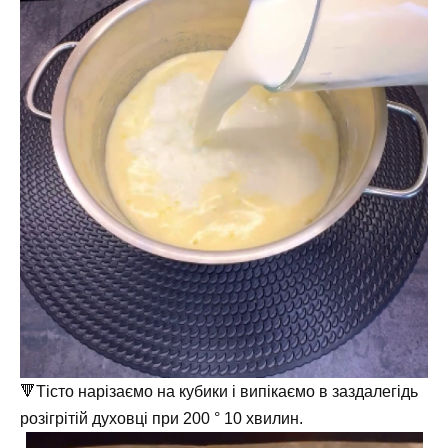
🔻Тісто нарізаємо на кубики і випікаємо в заздалегідь
розігрітій духовці при 200 ° 10 хвилин.