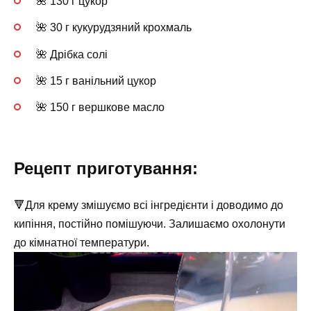
🌺 130 г цукор
🌺 30 г кукурудзяний крохмаль
🌺 Дрібка солі
🌺 15 г ванільний цукор
🌺 150 г вершкове масло
Рецепт приготування:
🔻Для крему змішуємо всі інгредієнти і доводимо до
кипіння, постійно помішуючи. Залишаємо охолонути
до кімнатної температури.