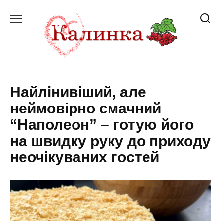
Перейти
до
вмісту
Найлінивіший, але
неймовірно смачний
“Наполеон” – готую його
на швидку руку до приходу
неочікуваних гостей