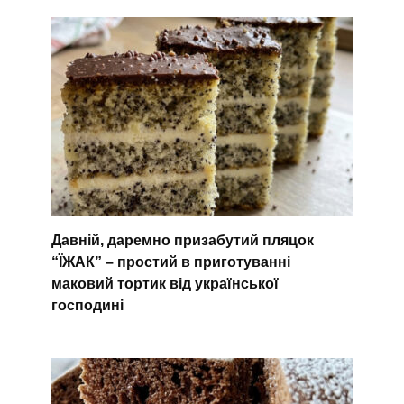
Давній, даремно призабутий пляцок
“ЇЖАК” – простий в приготуванні
маковий тортик від української
господині