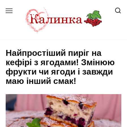
Перейти
до
вмісту
Найпростіший пиріг на
кефірі з ягодами! Змінюю
фрукти чи ягоди і завжди
маю інший смак!