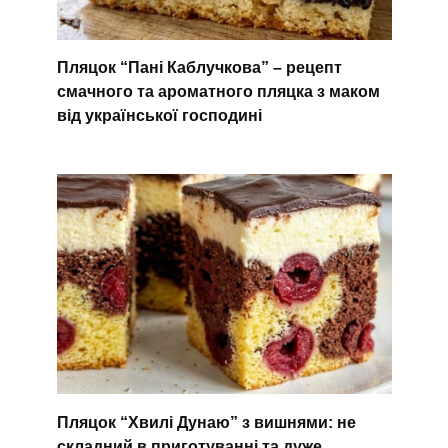
Пляцок “Пані Каблучкова” – рецепт
смачного та ароматного пляцка з маком
від української господині
Пляцок “Хвилі Дунаю” з вишнями: не
складний в приготуванні та дуже