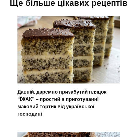
Ще більше цікавих рецептів
Давній, даремно призабутий пляцок
“ЇЖАК” – простий в приготуванні
маковий тортик від української
господині