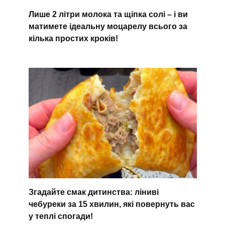
Лише 2 літри молока та щіпка солі – і ви
матимете ідеальну моцарелу всього за
кілька простих кроків!
Згадайте смак дитинства: ліниві
чебуреки за 15 хвилин, які повернуть вас
у теплі спогади!