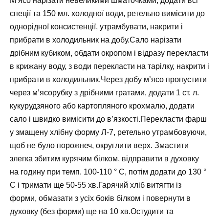
М’ясо нарізати невеликими шматочками, додати всі
спеції та 150 мл. холодної води, ретельно вимісити до
однорідної консистенції, утрамбувати, накрити і
прибрати в холодильник на добу.Сало нарізати
дрібним кубиком, обдати окропом і відразу перекласти
в крижану воду, з води перекласти на тарілку, накрити і
прибрати в холодильник.Через добу м’ясо пропустити
через м’ясорубку з дрібними гратами, додати 1 ст. л.
кукурудзяного або картопляного крохмалю, додати
сало і швидко вимісити до в’язкості.Перекласти фарш
у змащену хлібну форму Л-7, ретельно утрамбовуючи,
щоб не було порожнеч, округлити верх. Змастити
злегка збитим курячим білком, відправити в духовку
на годину при темп. 100-110 ° С, потім додати до 130 °
С і тримати ще 50-55 хв.Гарячий хліб витягти із
форми, обмазати з усіх боків білком і повернути в
духовку (без форми) ще на 10 хв.Остудити та