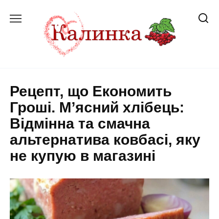
Перейти
до
вмісту
Рецепт, що Економить
Гроші. М’ясний хлібець:
Відмінна та смачна
альтернатива ковбасі, яку
не купую в магазині