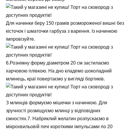
Для начинки беру 150 грамів розмороженої вишні без
кісточок і шматочки гарбуза з варення. Із начинкою
імпровізуйте.
6.Рознімну форму діаметром 20 см застилаємо
харчовою плівкою. На дно кладемо шоколадний
млинець, краї повертаємо у вигляді бортиків.
З млинців формуємо мішечки з начинкою. Для
зручності розміщуємо млинці у відповідних
ємностях.7. Набряклий желатин розпускаємо в
мікрохвильовій печі короткими імпульсами по 20