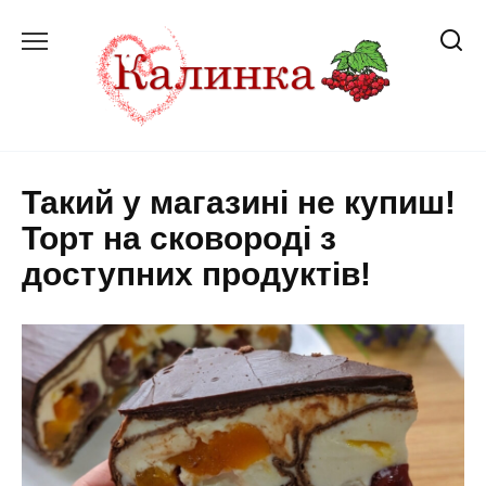
Перейти
до
вмісту
Такий у магазині не купиш!
Торт на сковороді з
доступних продуктів!