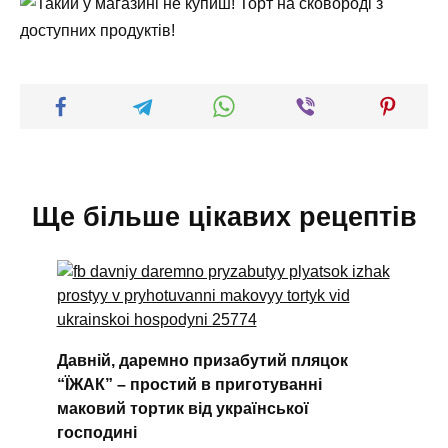
Ще більше цікавих рецептів
Давній, даремно призабутий пляцок
“ЇЖАК” – простий в приготуванні
маковий тортик від української
господині