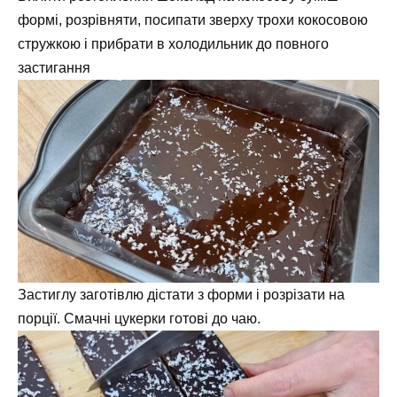
формі, розрівняти, посипати зверху трохи кокосовою
стружкою і прибрати в холодильник до повного
застигання
Застиглу заготівлю дістати з форми і розрізати на
порції. Смачні цукерки готові до чаю.