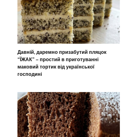
Давній, даремно призабутий пляцок
“ЇЖАК” – простий в приготуванні
маковий тортик від української
господині