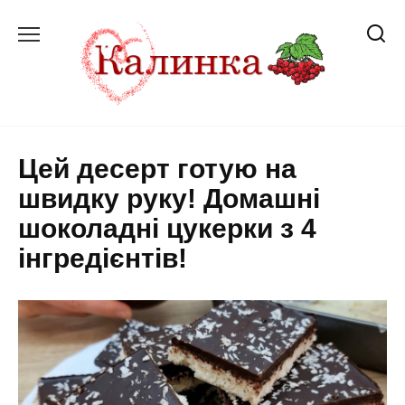
Перейти
до
вмісту
Цей десерт готую на
швидку руку! Домашні
шоколадні цукерки з 4
інгредієнтів!