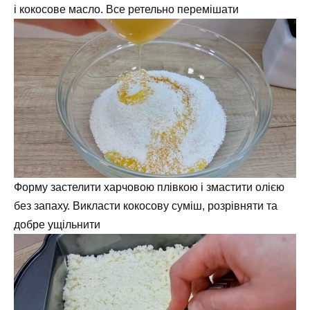
і кокосове масло. Все ретельно перемішати
Форму застелити харчовою плівкою і змастити олією
без запаху. Викласти кокосову суміш, розрівняти та
добре ущільнити