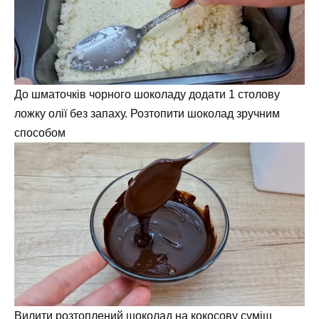
До шматочків чорного шоколаду додати 1 столову
ложку олії без запаху. Розтопити шоколад зручним
способом
Вилити розтоплений шоколад на кокосову суміш