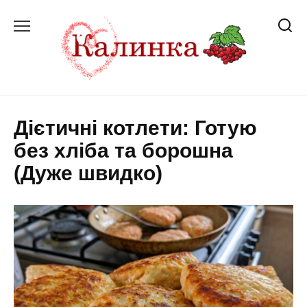
Перейти
до
вмісту
Дієтичні котлети: Готую
без хліба та борошна
(Дуже швидко)