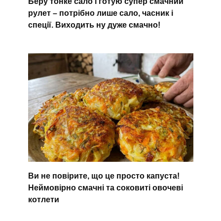
Беру тонке сало і готую супер смачний
рулет – потрібно лише сало, часник і
спеції. Виходить ну дуже смачно!
Ви не повірите, що це просто капуста!
Неймовірно смачні та соковиті овочеві
котлети