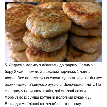
5. Додаємо моркву з яблуками до фаршу. Солимо,
беру 2 чайні ложки. За смаком перчимо, 1 чайна
ложка. Все перемішуємо спочатку лопаткою, потім все
розминаємо і з’єднуємо рукою.6. Включаємо плиту. На
сковороду наливаємо олію, дві столові ложки.
Формуємо із суміші котлетки вологими руками.7.
Викладаємо “ліниві котлетки” на сковороду.