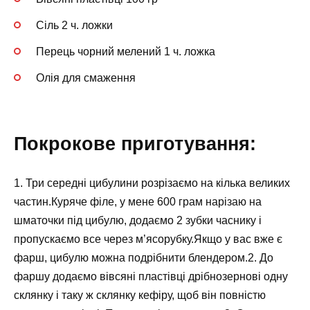
Сіль 2 ч. ложки
Перець чорний мелений 1 ч. ложка
Олія для смаження
Покрокове приготування:
1. Три середні цибулини розрізаємо на кілька великих
частин.Куряче філе, у мене 600 грам нарізаю на
шматочки під цибулю, додаємо 2 зубки часнику і
пропускаємо все через м’ясорубку.Якщо у вас вже є
фарш, цибулю можна подрібнити блендером.2. До
фаршу додаємо вівсяні пластівці дрібнозернові одну
склянку і таку ж склянку кефіру, щоб він повністю