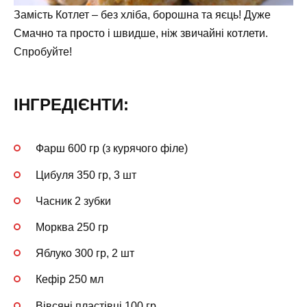
Замість Котлет – без хліба, борошна та яєць! Дуже
Смачно та просто і швидше, ніж звичайні котлети.
Спробуйте!
ІНГРЕДІЄНТИ:
Фарш 600 гр (з курячого філе)
Цибуля 350 гр, 3 шт
Часник 2 зубки
Морква 250 гр
Яблуко 300 гр, 2 шт
Кефір 250 мл
Вівсяні пластівці 100 гр