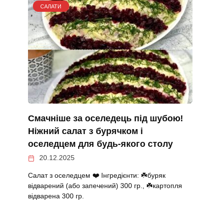
САЛАТИ
Смачніше за оселедець під шубою!
Ніжний салат з бурячком і
оселедцем для будь-якого столу
20.12.2025
Салат з оселедцем ❤️ Інгредієнти: ☘️буряк
відварений (або запечений) 300 гр., ☘️картопля
відварена 300 гр.