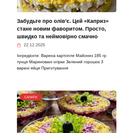
Забудьте про олів’є. Цей «Каприз»
стане новим фаворитом. Просто,
швидко та неймовірно смачно
22.12.2025
Інгредієнти: Варена картопля Майонез 185 гр
тунця Мариновані огірки Зелений горошок 3
варені яйця Приготування
САЛАТИ