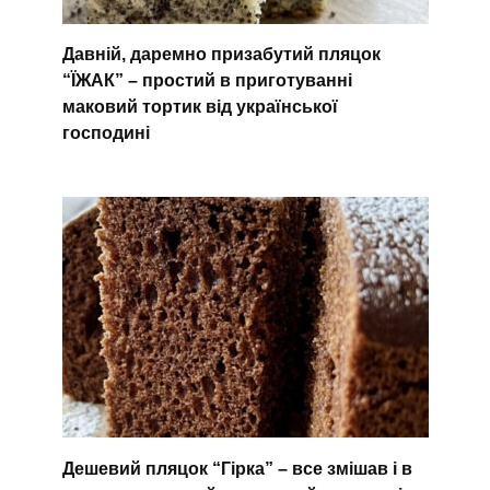
Давній, даремно призабутий пляцок
“ЇЖАК” – простий в приготуванні
маковий тортик від української
господині
Дешевий пляцок “Гірка” – все змішав і в