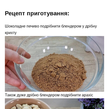
Рецепт приготування:
Шоколадне печиво подрібнити блендером у дрібну
крихту
Також дуже дрібно блендером подрібнити арахіс