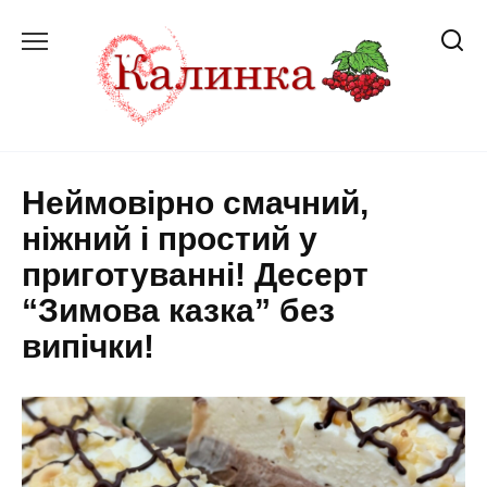
Перейти
до
вмісту
Неймовірно смачний,
ніжний і простий у
приготуванні! Десерт
“Зимова казка” без
випічки!